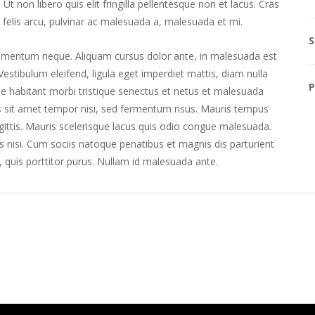
Ut non libero quis elit fringilla pellentesque non et lacus. Cras
s felis arcu, pulvinar ac malesuada a, malesuada et mi.
S
 elementum neque. Aliquam cursus dolor ante, in malesuada est
 Vestibulum eleifend, ligula eget imperdiet mattis, diam nulla
P
que habitant morbi tristique senectus et netus et malesuada
s sit amet tempor nisi, sed fermentum risus. Mauris tempus
gittis. Mauris scelerisque lacus quis odio congue malesuada.
is nisi. Cum sociis natoque penatibus et magnis dis parturient
, quis porttitor purus. Nullam id malesuada ante.