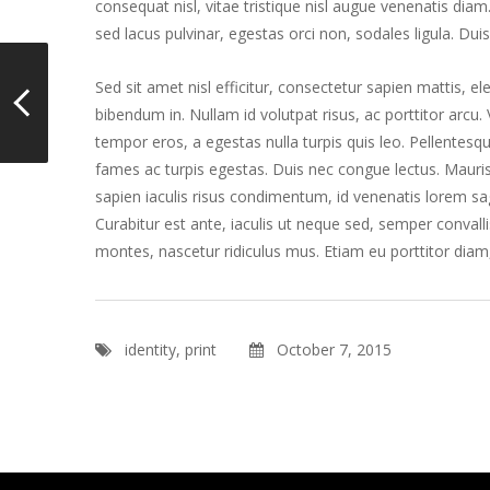
consequat nisl, vitae tristique nisl augue venenatis diam. 
sed lacus pulvinar, egestas orci non, sodales ligula. Dui
Sed sit amet nisl efficitur, consectetur sapien mattis,
bibendum in. Nullam id volutpat risus, ac porttitor arcu.
tempor eros, a egestas nulla turpis quis leo. Pellentes
fames ac turpis egestas. Duis nec congue lectus. Mauri
sapien iaculis risus condimentum, id venenatis lorem sa
Curabitur est ante, iaculis ut neque sed, semper convall
montes, nascetur ridiculus mus. Etiam eu porttitor diam
identity
,
print
October 7, 2015